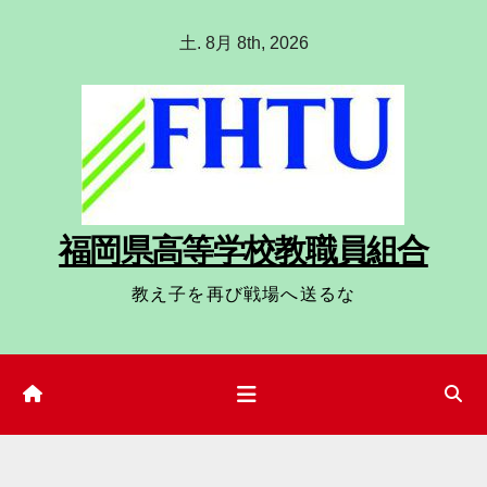
コ
土. 8月 8th, 2026
ン
テ
ン
ツ
へ
ス
福岡県高等学校教職員組合
キ
ッ
教え子を再び戦場へ送るな
プ