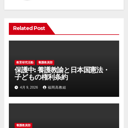
ー
シ
ョ
Related Post
ン
教育研究活動
養護教員部
保護中: 養護教諭と日本国憲法・
子どもの権利条約
4月 9, 2026
福岡高教組
養護教員部