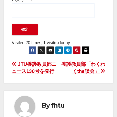
Visited 20 times, 1 visit(s) today
投
JTU養護教員部ニ
養護教員部「わくわ
ュース130号を発行
くthe談会」
稿
ナ
ビ
By
fhtu
ゲ