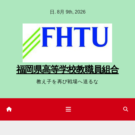
コ
日. 8月 9th, 2026
ン
テ
ン
ツ
へ
ス
福岡県高等学校教職員組合
キ
ッ
教え子を再び戦場へ送るな
プ