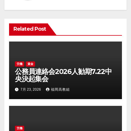
ー
シ
ョ
Related Post
ン
労働
賃金
公務員連絡会2026人勧期7.22中
央決起集会
7月 23, 2026
福岡高教組
労働