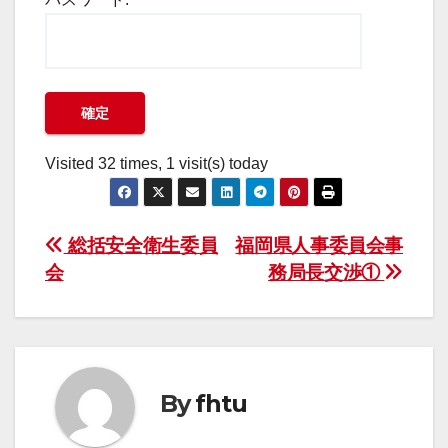
Visited 32 times, 1 visit(s) today
投
総括安全衛生委員
福岡県人事委員会事
会
務局長交渉①
稿
ナ
ビ
By
fhtu
ゲ