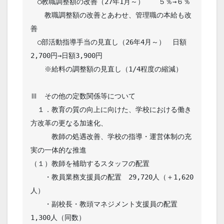
　○教職調整額の改善（27年1月～）　　５％→６％

　　教職調整額の改善とあわせ、管理職の本給も改
善

　○部活動指導手当の見直し（26年4月～）　日額
2,700円→日額3,900円

　　※給料の調整額の見直し（1/4程度の縮減）

Ⅲ　その他の定数関係等について

　１．教育の質の向上に向けた、学校における働き
方改革の更なる加速化、

　　　教師の処遇改善、学校の指導・運営体制の充
実の一体的な推進

（１）教師を補助するスタッフの配置

　　・教員業務支援員の配置　29,720人（＋1,620
人）

　　・副校長・教頭マネジメント支援員の配置　
1,300人（同数）
