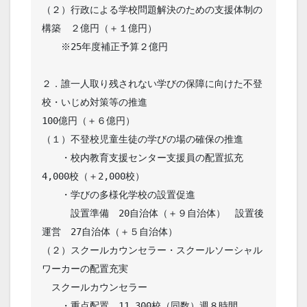
（２）行政による学校問題解決のための支援体制の
構築　２億円（＋１億円）

　　※25年度補正予算２億円

２．誰一人取り残されない学びの保障に向けた不登
校・いじめ対策等の推進

100億円（＋６億円）

（１）不登校児童生徒の学びの場の確保の推進

　　・校内教育支援センター支援員の配置拡充　　
4,000校（＋2,000校）

　　・学びの多様化学校の設置促進

　　　設置準備　20自治体（＋９自治体）　設置後
運営　27自治体（＋５自治体）

（２）スクールカウンセラー・スクールソーシャル
ワーカーの配置充実

　スクールカウンセラー

　　・重点配置　11,300校（同数）週８時間
