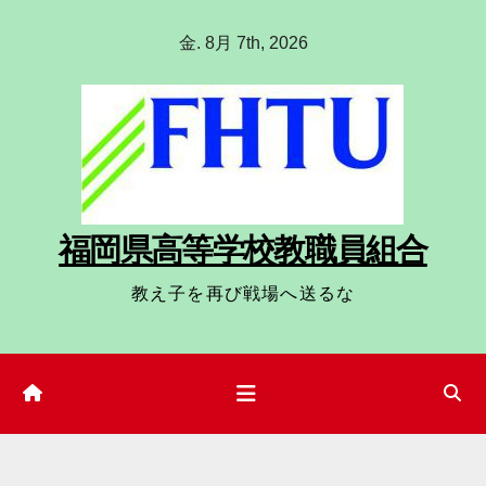
コ
金. 8月 7th, 2026
ン
テ
ン
ツ
へ
ス
福岡県高等学校教職員組合
キ
ッ
教え子を再び戦場へ送るな
プ