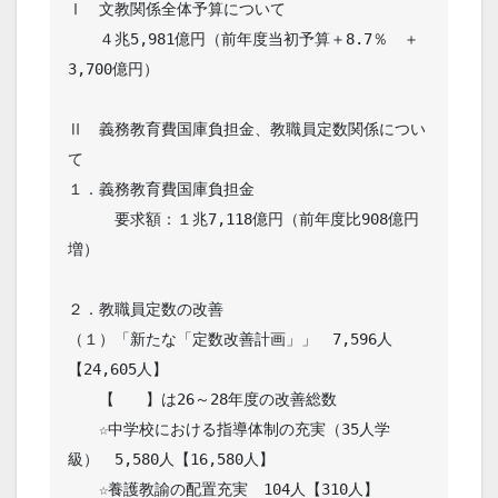
Ⅰ　文教関係全体予算について

　　４兆5,981億円（前年度当初予算＋8.7％　＋
3,700億円）

Ⅱ　義務教育費国庫負担金、教職員定数関係につい
て

１．義務教育費国庫負担金

　　　要求額：１兆7,118億円（前年度比908億円
増）

２．教職員定数の改善

（１）「新たな「定数改善計画」」　7,596人
【24,605人】　　　

　　【　　】は26～28年度の改善総数

　　☆中学校における指導体制の充実（35人学
級）　5,580人【16,580人】

　　☆養護教諭の配置充実　104人【310人】
