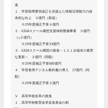
速

１．学習指導要領改訂を見据えた情報活用能力の抜
本的な向上　３億円（新規）

　　※25年度補正予算４億円

２．GIGAスクール構想支援体制整備事業　３億円
（△２億円）

　　※25年度補正予算33億円

３．GIGAスクール構想の推進～１人１台端末の着実
な更新～　３億円（同額）

　　※25年度補正予算685億円

４．学習者用デジタル教科書の導入　17億円（同
額）　　 　 

　　※25年度補正予算２億円

Ⅴ　高等学校改革の推進

１．高等学校教育改革促進基金の創