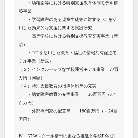
　　・幼稚園等における特別支援教育体制モデル構
築事業

　　・学習障害のある児童生徒等に対するICTを活
用した効果的な支援に関する実践研究

　　・高等学校における特別支援教育充実事業（新
規）

　　・ICTを活用した教育・福祉の情報共有促進モ
デル事業（新規）

（３）インクルーシブな学校運営モデル事業　77百
万円（同額）

（４）特別支援教育の指導体制等の充実

　　・聴覚障害教育の充実事業　　36百万円（△４
百万円）

　　・外部専門家の配置等　　180百万円（＋24百
万円）

Ⅳ　GIGAスクール構想の更なる推進と学校DXの加