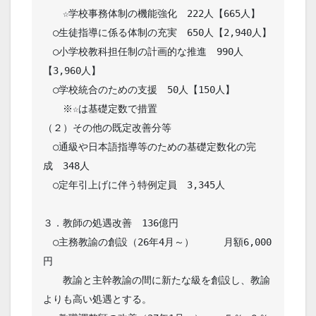
　　☆学校事務体制の機能強化　222人【665人】

　○生徒指導に係る体制の充実　650人【2,940人】

　○小学校教科担任制の計画的な推進　990人
【3,960人】

　○学校統合のための支援　50人【150人】

　　※☆は基礎定数で措置

（２）その他の既定改善分等

　○通級や日本語指導等のための基礎定数化の完
成　348人

　○定年引上げに伴う特例定員　3,345人

３．教師の処遇改善　136億円

　○主務教諭の創設（26年4月～）　　　月額6,000
円

　　教諭と主幹教諭の間に新たな級を創設し、教諭
よりも高い処遇とする。
