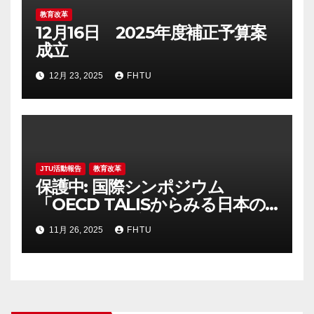
教育改革
12月16日 2025年度補正予算案
成立
12月 23, 2025
FHTU
JTU活動報告
教育改革
保護中: 国際シンポジウム
「OECD TALISからみる日本の
教職員の働き方 ～ゆたかな学
11月 26, 2025
FHTU
びを保障するための教職員のウ
ェルビーイング～」