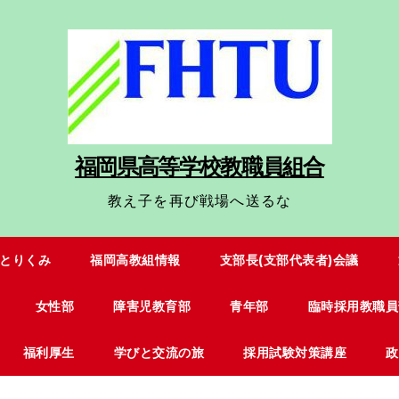
福岡県高等学校教職員組合
教え子を再び戦場へ送るな
Uとりくみ
福岡高教組情報
支部長(支部代表者)会議
女性部
障害児教育部
青年部
臨時採用教職員
福利厚生
学びと交流の旅
採用試験対策講座
政