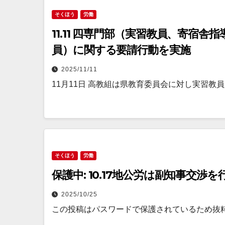
そくほう
労働
11.11 四専門部（実習教員、寄宿
員）に関する要請行動を実施
2025/11/11
11月11日 高教組は県教育委員会に対し実習教
そくほう
労働
保護中: 10.17地公労は副知事交
2025/10/25
この投稿はパスワードで保護されているため抜