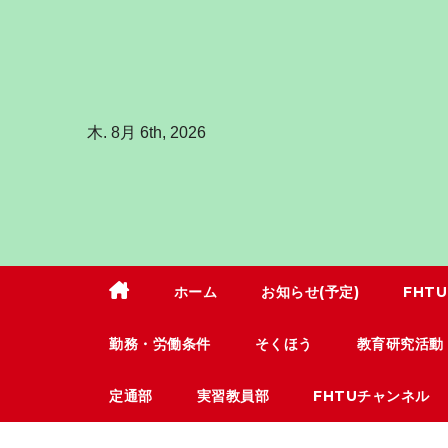
コ
ン
テ
ン
木. 8月 6th, 2026
ツ
へ
ス
キ
ッ
プ
ホーム
お知らせ(予定)
FHT
勤務・労働条件
そくほう
教育研究活動
定通部
実習教員部
FHTUチャンネル