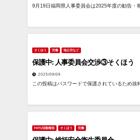
9月19日福岡県人事委員会は2025年度の勧告
そくほう
労働
地公労など
保護中: 人事委員会交渉③そくほう
2025/09/09
この投稿はパスワードで保護されているため抜
FHTU活動報告
そくほう
労働