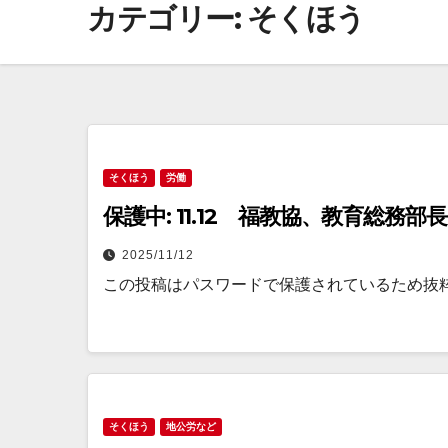
カテゴリー:
そくほう
そくほう
労働
保護中: 11.12 福教協、教育総務
2025/11/12
この投稿はパスワードで保護されているため抜
そくほう
地公労など