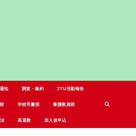
通知
調査・集約
JTU活動報告
部
学校司書部
養護教員部
治
高退教
加入仮申込