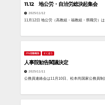
11.12 地公労・自治労総決起集会
2025/11/12
11月12日 地公労（高教組・福教組・県職労）
JTU活動報告
そくほう
人事院勧告閣議決定
2025/11/11
公務員連絡会は11月10日、松本尚国家公務員