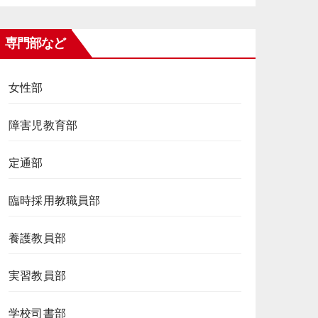
専門部など
女性部
障害児教育部
定通部
臨時採用教職員部
養護教員部
実習教員部
学校司書部