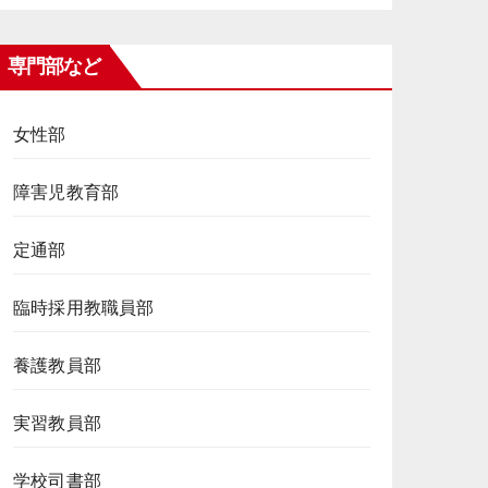
専門部など
女性部
障害児教育部
定通部
臨時採用教職員部
養護教員部
実習教員部
学校司書部