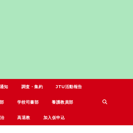
通知
調査・集約
JTU活動報告
部
学校司書部
養護教員部
治
高退教
加入仮申込