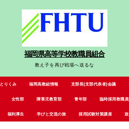
福岡県高等学校教職員組合
教え子を再び戦場へ送るな
Uとりくみ
福岡高教組情報
支部長(支部代表者)会議
女性部
障害児教育部
青年部
臨時採用教職員
福利厚生
学びと交流の旅
採用試験対策講座
政