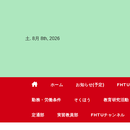
コ
ン
テ
ン
土. 8月 8th, 2026
ツ
へ
ス
キ
ッ
プ
ホーム
お知らせ(予定)
FHT
勤務・労働条件
そくほう
教育研究活動
定通部
実習教員部
FHTUチャンネル