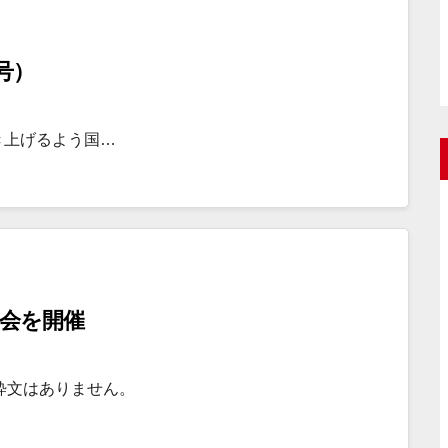
号）
き上げるよう国…
習会を開催
粋文はありません。